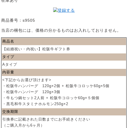
在庫あり
商品番号：s9505
当店の梱包には、価格の分かるものはお入れしておりません。
商品名
【結婚祝い・内祝い】松阪牛ギフト券
タイプ
Aタイプ
内容量
<下記からお選び頂けます>
・松阪牛ハンバーグ 120g×2個 + 松阪牛コロッケ60g×5個
・松阪牛ハンバーグ 120g×3個
・牛もつ鍋セット2人前 + 松阪牛コロッケ60g×５個個
・黒毛和牛スタミナホルモン250g×2
交換期限
引換券に記載された日数までにお手続きください
（ご購入月から6ヶ月）