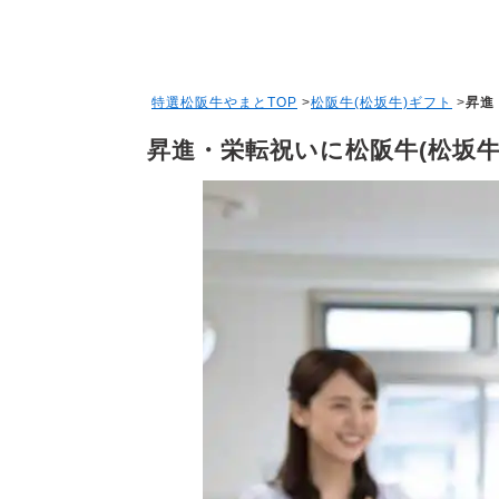
特選松阪牛やまとTOP
>
松阪牛(松坂牛)ギフト
>
昇進
昇進・栄転祝いに松阪牛(松坂牛