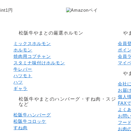
松阪牛やまとの厳選ホルモン
や
ミックスホルモン
会員
ホルモン
ポイ
焼肉用コプチャン
会員
スタミナ味付けホルモン
マイ
牛レバー
や
ハツモト
ハツ
会社
ギャラ
お届
個人
松阪牛やまとのハンバーグ・すね肉・スジ
FAX
など
よく
松阪牛ハンバーグ
お問
松阪牛コロッケ
フード
すね肉
お肉