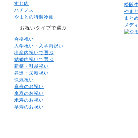
すじ肉
松阪
ハチノス
やま
やまとの特製冷麺
まと
メデ
お祝いタイプで選ぶ
合格祝い
入学祝い・入学内祝い
出産内祝いで選ぶ
結婚内祝いで選ぶ
新築・引越祝い
昇進・栄転祝い
快気祝い
喜寿のお祝い
傘寿のお祝い
米寿のお祝い
卒寿のお祝い