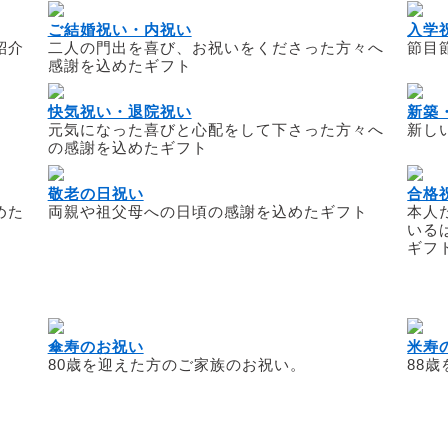
ご結婚祝い・内祝い
入学
紹介
二人の門出を喜び、お祝いをくださった方々へ
節目
感謝を込めたギフト
快気祝い・退院祝い
新築
元気になった喜びと心配をして下さった方々へ
新し
の感謝を込めたギフト
敬老の日祝い
合格
めた
両親や祖父母への日頃の感謝を込めたギフト
本人
いる
ギフ
傘寿のお祝い
米寿
80歳を迎えた方のご家族のお祝い。
88