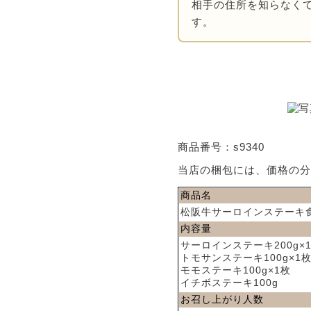
相手の住所を知らなくて
す。
商品番号：s9340
当店の梱包には、価格の
商品名
松阪牛サーロインステーキ
内容量
サーロインステーキ200g×
トモサンステーキ100g×1
モモステーキ100g×1枚
イチボステーキ100g
お召し上がり人数