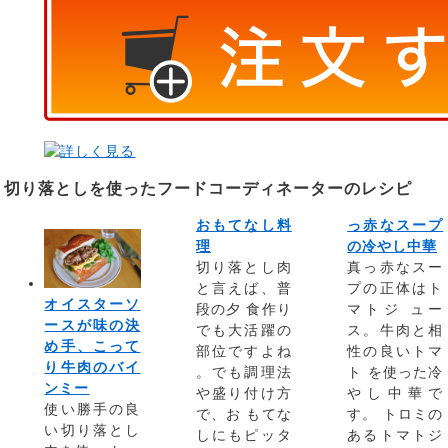
切り落としを使ったフードコーディネーターのレシピ
おもてなし料
っ赤なスープ
理
の冷やし中華
切り落とし肉
真っ赤なスー
と言えば、普
プの正体はト
オイスターソ
段の夕 食作り
マトジ ュー
ースが味の決
でも大活躍の
ス。牛肉と相
め手、こって
部位ですよね
性の良いトマ
り牛肉のバイ
。でも調理法
ト を使った冷
ンミー
や盛り付け方
やし中華で
使い勝手の良
で、お もてな
す。 トロミの
い切り落とし
しにもピッタ
あるトマトジ