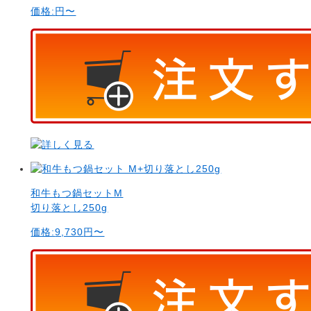
価格:
円〜
和牛もつ鍋セットM
切り落とし250g
価格:
9,730
円〜