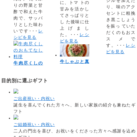
ジルを加えた
に、トマ トの
りの野菜と甘
り、味のアク
甘みを活かし
酢で和えた牛
セントに粗挽
てさっぱりと
肉で、サッパ
き黒こしょう
し た後味に仕
リとした味わ
を振っ ていた
上げまし
いです･･･
レ
だくのもおス
た。･･･
レシ
シピを見る
スメで
ピを見る
す。･･･
レシ
ピを見る
牛しゃぶと真
牛肉尽くしの
目的別に選ぶギフト
ご出産祝い・内祝い
誕生を喜んでくれた方々へ、新しい家族の紹介も兼ねたギ
フト
ご結婚祝い・内祝い
二人の門出を喜び、お祝いをくださった方々へ感謝を込め