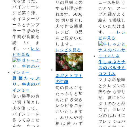
肉を使 った、
リの見栄えの
ュースを使 う
バインミーレ
する料理が作
ことで、スー
シピ第２弾。
れます。500g
プと麺がよく
オイスターソ
の 切り落とし
絡ん で美味し
ースとナンプ
肉で作る簡単
くいただけま
ラーで 炒めた
レシピ、 3品
す。 ･･･
レシ
牛肉が食欲を
をご紹介いた
ピを見る
誘いま
します。･･･
す。･･･
レシ
レシピを見る
ピを見る
牛しゃぶとナ
スのバルサミ
コマリネ
ネギとトマト
野菜たっぷ
マリネの酸味
の牛鍋
り、牛肉のバ
とクレソンの
旬の長ネギを
インミー
爽やか な香り
たっぷりと加
使い勝手の良
が、夏にピッ
えたす き焼き
い切り落とし
タリのひと品
レシピをご紹
肉を使 って、
です。クレソ
介いたします
バインミーを
ンの代わりに
。みりんや砂
作ってみませ
フレッ シュバ
糖は使わず
んか。 たっぷ